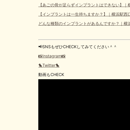
【あごの骨が足らずインプラントはできない】｜
【インプラントは一生持ちますか？】｜横浜駅西
どんな種類のインプラントがあるんですか？｜横
📢SNSもぜひCHECKしてみてください＾＾
📸Instagram📸
🐤Twitter🐤
動画もCHECK