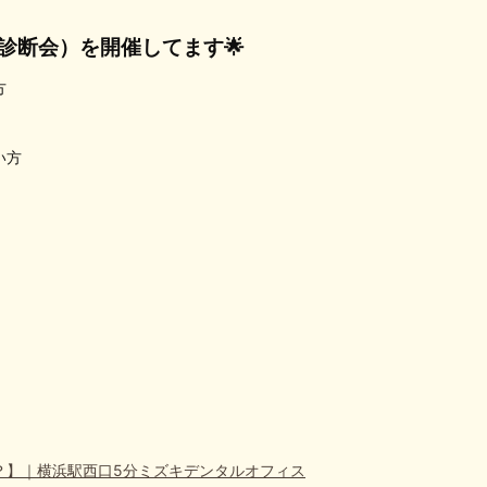
診断会）を開催してます🌟
方
い方
？】｜横浜駅西口5分ミズキデンタルオフィス