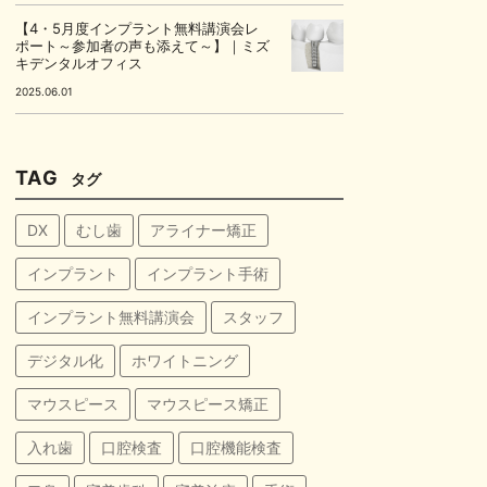
【4・5月度インプラント無料講演会レ
ポート～参加者の声も添えて～】｜ミズ
キデンタルオフィス
2025.06.01
TAG
タグ
DX
むし歯
アライナー矯正
インプラント
インプラント手術
インプラント無料講演会
スタッフ
デジタル化
ホワイトニング
マウスピース
マウスピース矯正
入れ歯
口腔検査
口腔機能検査