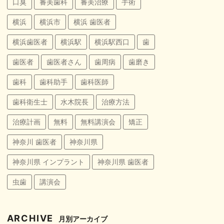
口臭
審美歯科
審美治療
手術
横浜
横浜市
横浜 歯医者
横浜歯医者
横浜駅
横浜駅西口
歯
歯医者
歯医者さん
歯周病
歯磨き
歯科
歯科助手
歯科医師
歯科衛生士
水木院長
治療方法
治療計画
無料
無料講演会
矯正
神奈川 歯医者
神奈川県
神奈川県 インプラント
神奈川県 歯医者
虫歯
講演会
ARCHIVE
月別アーカイブ