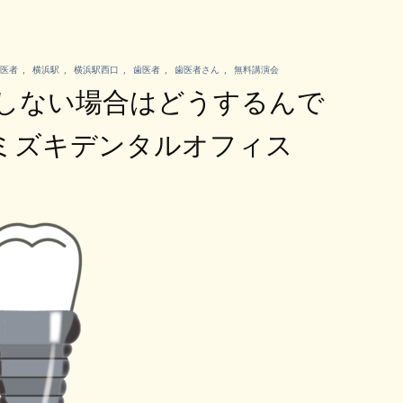
医者
,
横浜駅
,
横浜駅西口
,
歯医者
,
歯医者さん
,
無料講演会
しない場合はどうするんで
ミズキデンタルオフィス