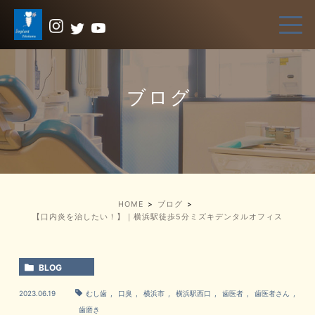
ブログ
HOME
ブログ
【口内炎を治したい！】｜横浜駅徒歩5分ミズキデンタルオフィス
BLOG
2023.06.19
むし歯
,
口臭
,
横浜市
,
横浜駅西口
,
歯医者
,
歯医者さん
,
歯磨き