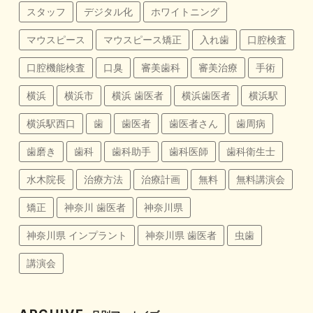
スタッフ
デジタル化
ホワイトニング
マウスピース
マウスピース矯正
入れ歯
口腔検査
口腔機能検査
口臭
審美歯科
審美治療
手術
横浜
横浜市
横浜 歯医者
横浜歯医者
横浜駅
横浜駅西口
歯
歯医者
歯医者さん
歯周病
歯磨き
歯科
歯科助手
歯科医師
歯科衛生士
水木院長
治療方法
治療計画
無料
無料講演会
矯正
神奈川 歯医者
神奈川県
神奈川県 インプラント
神奈川県 歯医者
虫歯
講演会