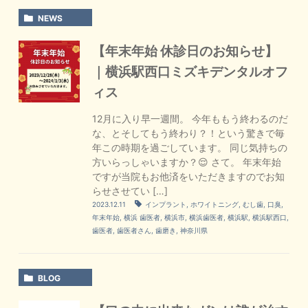
NEWS
【年末年始 休診日のお知らせ】
｜横浜駅西口ミズキデンタルオフ
ィス
12月に入り早一週間。 今年ももう終わるのだ
な、とそしてもう終わり？！という驚きで毎
年この時期を過ごしています。 同じ気持ちの
方いらっしゃいますか？😌 さて。 年末年始
ですが当院もお他済をいただきますのでお知
らせさせてい […]
2023.12.11
インプラント
,
ホワイトニング
,
むし歯
,
口臭
,
年末年始
,
横浜 歯医者
,
横浜市
,
横浜歯医者
,
横浜駅
,
横浜駅西口
,
歯医者
,
歯医者さん
,
歯磨き
,
神奈川県
BLOG