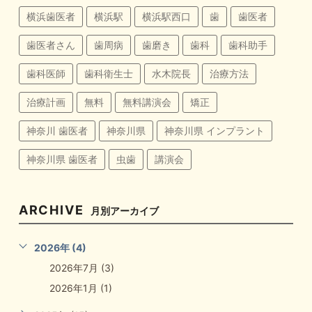
横浜歯医者
横浜駅
横浜駅西口
歯
歯医者
歯医者さん
歯周病
歯磨き
歯科
歯科助手
歯科医師
歯科衛生士
水木院長
治療方法
治療計画
無料
無料講演会
矯正
神奈川 歯医者
神奈川県
神奈川県 インプラント
神奈川県 歯医者
虫歯
講演会
ARCHIVE
月別アーカイブ
2026年 (4)
2026年7月 (3)
2026年1月 (1)