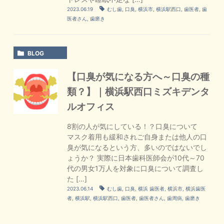
2023.06.19
むし歯
,
口臭
,
横浜市
,
横浜駅西口
,
歯医者
,
歯
医者さん
,
歯磨き
BLOG
【口臭が気になる方へ～口臭の種
類？】｜横浜駅西口ミズキデンタ
ルオフィス
8割の人が気にしている！？口臭について
マスク着用も緩和されご自身または他人の口
臭が気になるという方、多いのではないでし
ょうか？ 実際に日本歯科医師会が10代～70
代の男女1万人を対象に口臭について調査し
た […]
2023.06.14
むし歯
,
口臭
,
横浜 歯医者
,
横浜市
,
横浜歯医
者
,
横浜駅
,
横浜駅西口
,
歯医者
,
歯医者さん
,
歯周病
,
歯磨き