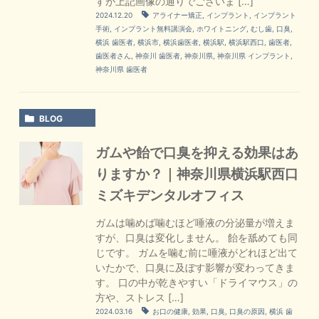
すが上記画像の通りでございま […]
2024.12.20
アライナー矯正
,
インプラント
,
インプラント
手術
,
インプラント無料講演会
,
ホワイトニング
,
むし歯
,
口臭
,
横浜 歯医者
,
横浜市
,
横浜歯医者
,
横浜駅
,
横浜駅西口
,
歯医者
,
歯医者さん
,
神奈川 歯医者
,
神奈川県
,
神奈川県 インプラント
,
神奈川県 歯医者
BLOG
ガムや飴で口臭を抑える効果はあ
りますか？｜神奈川県横浜駅西口
ミズキデンタルオフィス
ガムは噛めば噛むほど唾液の分泌量が増えま
すが、口臭は変化しません。 飴を舐めても同
じです。 ガムを噛む前に唾液がどれほど出て
いたかで、口臭に及ぼす影響が変わってきま
す。 口の中が乾きやすい「ドライマウス」の
方や、ストレス […]
2024.03.16
お口の健康
,
効果
,
口臭
,
口臭の原因
,
横浜 歯