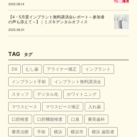
2025.06.14
【4・5月度インプラント無料講演会レポート～参加者
の声も添えて～】｜ミズキデンタルオフィス
2025.06.01
TAG
タグ
DX
むし歯
アライナー矯正
インプラント
インプラント手術
インプラント無料講演会
スタッフ
デジタル化
ホワイトニング
マウスピース
マウスピース矯正
入れ歯
口腔検査
口腔機能検査
口臭
審美歯科
審美治療
手術
横浜
横浜市
横浜 歯医者