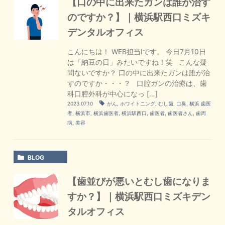
【口の中に出来たガンは誰が治す
のですか？】｜横浜駅西口ミズキ
デンタルオフィス
こんにちは！ WEB担当Iです。 今日7月10日
は「納豆の日」みたいですね！笑 こんな疑
問ないですか？ 口の中に出来たガンは誰が治
すのですか・・・？ 口腔ガンの治療は、歯
科口腔外科が中心になっ […]
2023.07.10
がん
,
ホワイトニング
,
むし歯
,
口臭
,
横浜 歯医
者
,
横浜市
,
横浜歯医者
,
横浜駅西口
,
歯医者
,
歯医者さん
,
歯周
病
,
美容
BLOG
【歯並びが悪いとむし歯になりま
すか？】｜横浜駅西口ミズキデン
タルオフィス