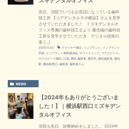
ズキデンタルオフィス
先日、当院でいつもお世話になっている歯科
技工所 【コアデンタルラボ横浜】さんを見学
させていただきました！ ミズキデンタルオ
フィス専属の歯科技工士より 最先端の歯科技
工所を見学させていただき、デジタル技術の
進 […]
2025.10.02
アライナー矯正
,
インプラント
,
インプラント
手術
,
インプラント無料講演会
,
ホワイトニング
,
マウスピース
,
マウスピース矯正
,
口臭
,
横浜 歯医者
,
横浜市
,
横浜歯医者
,
横浜
駅
,
横浜駅西口
,
歯医者
,
歯医者さん
NEWS
【2024年もありがとうございま
した！】｜横浜駅西口ミズキデン
タルオフィス
当院も先日、診療納めをしました。 2024年