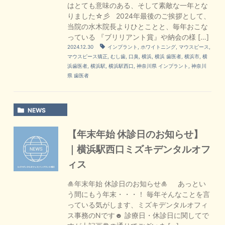
はとても意味のある、そして素敵な一年とな
りました☆彡 2024年最後のご挨拶として、
当院の水木院長よりひとことと、毎年おこな
っている 『ブリリアント賞』や納会の様 […]
2024.12.30
インプラント
,
ホワイトニング
,
マウスピース
,
マウスピース矯正
,
むし歯
,
口臭
,
横浜
,
横浜 歯医者
,
横浜市
,
横
浜歯医者
,
横浜駅
,
横浜駅西口
,
神奈川県 インプラント
,
神奈川
県 歯医者
NEWS
【年末年始 休診日のお知らせ】
｜横浜駅西口ミズキデンタルオフ
ィス
🎍年末年始 休診日のお知らせ🎍 あっとい
う間にもう年末・・・！ 毎年そんなことを言
っている気がします、ミズキデンタルオフィ
ス事務のNです☻ 診療日・休診日に関してで