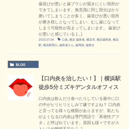
歯並びが悪いと歯ブラシが届きにくい箇所が
できてしまいます。無意識に同じ部分ばかり
磨いてしまうことが多く、歯並びが悪い箇所
が磨き残しとなってしまい、むし歯になって
しまう可能性が高まってしまいます。 歯並び
が悪いと感じている […]
2023.07.04
口臭
,
横浜 歯医者
,
横浜市
,
横浜歯医者
,
横浜
駅
,
横浜駅西口
,
歯医者さん
,
歯周病
,
歯磨き
BLOG
【口内炎を治したい！】｜横浜駅
徒歩5分ミズキデンタルオフィス
口内炎は飲んだり食べたりしている最中に口
の中がヒリヒリとしみて嫌ですよね？ 口内炎
と言っても様々な種類がありますが、私たち
がよくなる口内炎は専門用語で「再発性アフ
タ」と呼ばれています。原因も様々ですがス
トレスや睡眠不足な […]