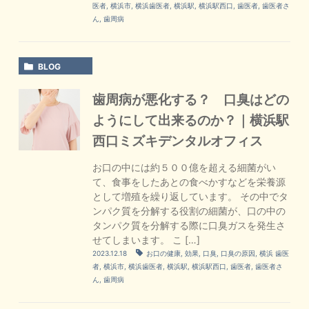
医者
,
横浜市
,
横浜歯医者
,
横浜駅
,
横浜駅西口
,
歯医者
,
歯医者さ
ん
,
歯周病
BLOG
歯周病が悪化する？ 口臭はどの
ようにして出来るのか？｜横浜駅
西口ミズキデンタルオフィス
お口の中には約５００億を超える細菌がい
て、食事をしたあとの食べかすなどを栄養源
として増殖を繰り返しています。 その中でタ
ンパク質を分解する役割の細菌が、口の中の
タンパク質を分解する際に口臭ガスを発生さ
せてしまいます。 こ […]
2023.12.18
お口の健康
,
効果
,
口臭
,
口臭の原因
,
横浜 歯医
者
,
横浜市
,
横浜歯医者
,
横浜駅
,
横浜駅西口
,
歯医者
,
歯医者さ
ん
,
歯周病