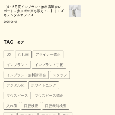
【4・5月度インプラント無料講演会レ
ポート～参加者の声も添えて～】｜ミズ
キデンタルオフィス
2025.06.01
TAG
タグ
DX
むし歯
アライナー矯正
インプラント
インプラント手術
インプラント無料講演会
スタッフ
デジタル化
ホワイトニング
マウスピース
マウスピース矯正
入れ歯
口腔検査
口腔機能検査