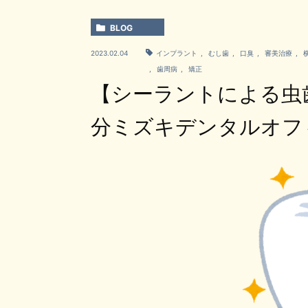
BLOG
2023.02.04
インプラント
,
むし歯
,
口臭
,
審美治療
,
,
歯周病
,
矯正
【シーラントによる虫
分ミズキデンタルオ