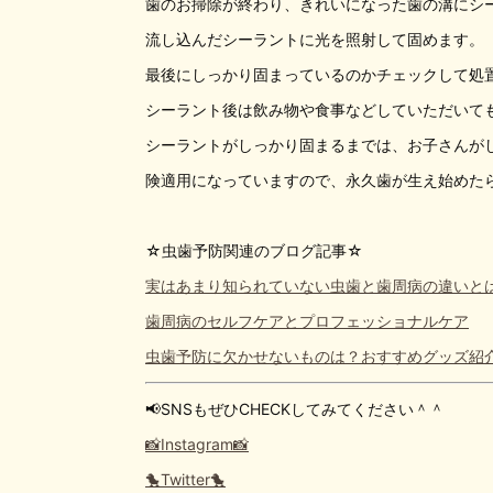
歯のお掃除が終わり、きれいになった歯の溝にシ
流し込んだシーラントに光を照射して固めます。
最後にしっかり固まっているのかチェックして処
シーラント後は飲み物や食事などしていただいて
シーラントがしっかり固まるまでは、お子さんが
険適用になっていますので、永久歯が生え始めた
☆虫歯予防関連のブログ記事☆
実はあまり知られていない虫歯と歯周病の違いと
歯周病のセルフケアとプロフェッショナルケア
虫歯予防に欠かせないものは？おすすめグッズ紹
📢SNSもぜひCHECKしてみてください＾＾
📸Instagram📸
🐤Twitter🐤