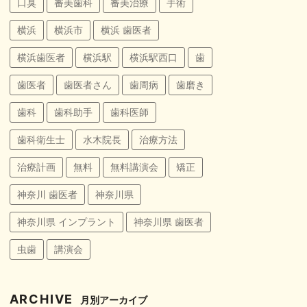
口臭
審美歯科
審美治療
手術
横浜
横浜市
横浜 歯医者
横浜歯医者
横浜駅
横浜駅西口
歯
歯医者
歯医者さん
歯周病
歯磨き
歯科
歯科助手
歯科医師
歯科衛生士
水木院長
治療方法
治療計画
無料
無料講演会
矯正
神奈川 歯医者
神奈川県
神奈川県 インプラント
神奈川県 歯医者
虫歯
講演会
ARCHIVE
月別アーカイブ