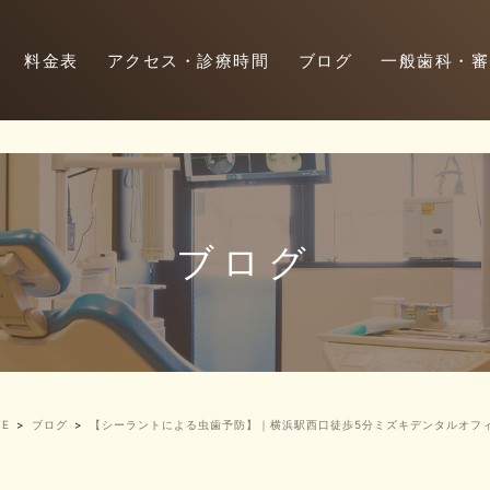
料金表
アクセス・診療時間
ブログ
一般歯科・審
ブログ
E
ブログ
【シーラントによる虫歯予防】｜横浜駅西口徒歩5分ミズキデンタルオ