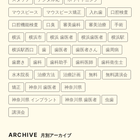
マウスピース
マウスピース矯正
入れ歯
口腔検査
口腔機能検査
口臭
審美歯科
審美治療
手術
横浜
横浜市
横浜 歯医者
横浜歯医者
横浜駅
横浜駅西口
歯
歯医者
歯医者さん
歯周病
歯磨き
歯科
歯科助手
歯科医師
歯科衛生士
水木院長
治療方法
治療計画
無料
無料講演会
矯正
神奈川 歯医者
神奈川県
神奈川県 インプラント
神奈川県 歯医者
虫歯
講演会
ARCHIVE
月別アーカイブ