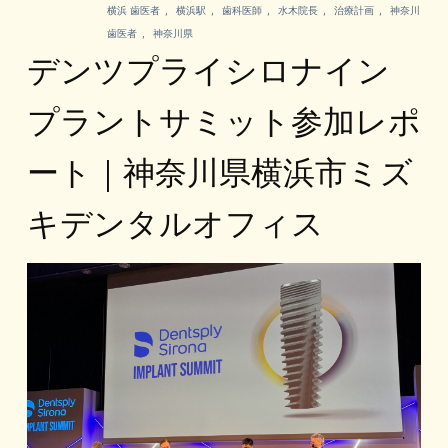
横浜 歯医者
,
横浜駅
,
歯科医師
,
水木院長
,
治療計画
,
神奈川
歯医者
,
神奈川県
デンツプライシロナイン
プラントサミット参加レポ
ート｜神奈川県横浜市ミズ
キデンタルオフィス