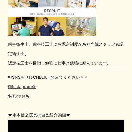
歯科衛生士、歯科技工士にも認定制度があり当院スタッフも認
定衛生士、
認定技工士を目指し勉強に仕事と勉強に励んでいます。
📢SNSもぜひCHECKしてみてください＾＾
📸Instagram📸
🐤Twitter🐤
★水木信之院長の自己紹介動画★