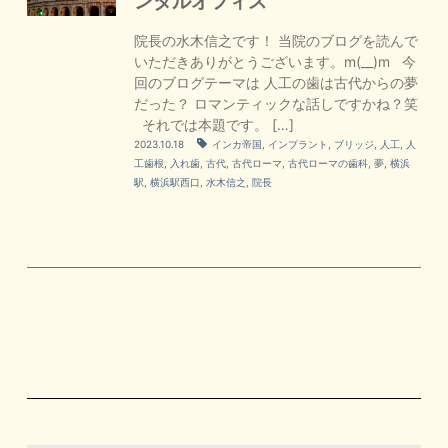
ンタルオフィス
院長の水木信之です！ 当院のブログを読んで
いただきありがとうございます。m(__)m 今
回のブログテーマは 人工の歯は古代からの夢
だった？ ロマンティックな話しですかね？笑
それでは本題です。 […]
2023.10.18
インカ帝国
,
インプラント
,
ブリッジ
,
人工
,
人
工歯根
,
入れ歯
,
古代
,
古代ローマ
,
古代ローマの歯科
,
夢
,
横浜
駅
,
横浜駅西口
,
水木信之
,
院長