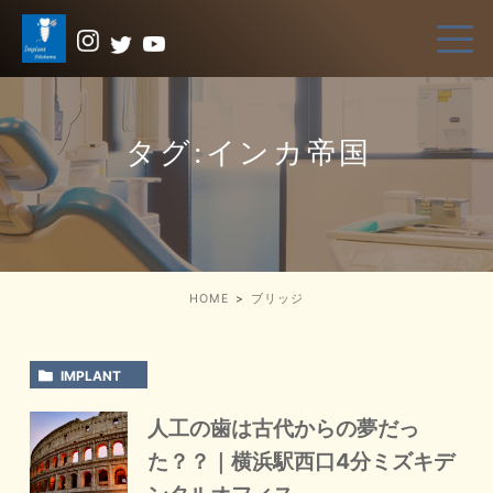
タグ:インカ帝国
HOME
ブリッジ
IMPLANT
人工の歯は古代からの夢だっ
た？？｜横浜駅西口4分ミズキデ