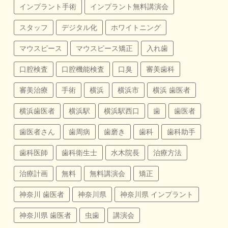
インプラント手術
インプラント無料講演会
スタッフ
デジタル化
ホワイトニング
マウスピース
マウスピース矯正
入れ歯
口腔検査
口腔機能検査
口臭
審美歯科
審美治療
手術
横浜
横浜市
横浜 歯医者
横浜歯医者
横浜駅
横浜駅西口
歯
歯医者
歯医者さん
歯周病
歯磨き
歯科
歯科助手
歯科医師
歯科衛生士
水木院長
治療方法
治療計画
無料
無料講演会
矯正
神奈川 歯医者
神奈川県
神奈川県 インプラント
神奈川県 歯医者
虫歯
講演会