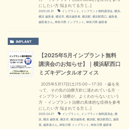
にしたい方 悩まれてる方 […]
2025.05.31
インプラント
,
インプラント無料講演会
,
横浜
,
横浜 歯医者
,
横浜市
,
横浜歯医者
,
横浜駅
,
横浜駅西口
,
歯医者
,
歯医者さん
,
神奈川県 インプラント
,
神奈川県 歯医者
IMPLANT
【2025年5月インプラント無料
講演会のお知らせ】｜横浜駅西口
ミズキデンタルオフィス
2025年5月17日(土)15:00～17:30 ・歯を失
って、その先の治療方針に迷われている方 ・
インプラント治療が、よくわからないという
方 ・インプラント治療の具体的な症例を参考
にしたい方 悩まれてる方 […]
2025.04.27
インプラント
,
インプラント無料講演会
,
横
浜
,
横浜 歯医者
,
横浜市
,
横浜歯医者
,
横浜駅
,
横浜駅西口
,
歯医
者
,
歯医者さん
,
神奈川県 インプラント
,
神奈川県 歯医者