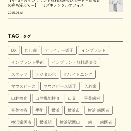
【4・5月度インプラント無料講演会レポート～参加者
の声も添えて～】｜ミズキデンタルオフィス
2025.06.01
TAG
タグ
DX
むし歯
アライナー矯正
インプラント
インプラント手術
インプラント無料講演会
スタッフ
デジタル化
ホワイトニング
マウスピース
マウスピース矯正
入れ歯
口腔検査
口腔機能検査
口臭
審美歯科
審美治療
手術
横浜
横浜市
横浜 歯医者
横浜歯医者
横浜駅
横浜駅西口
歯
歯医者