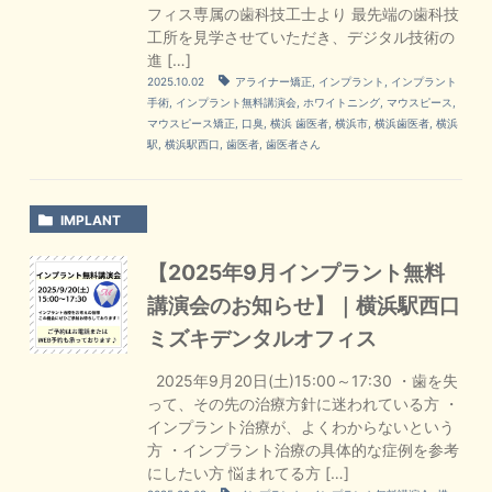
フィス専属の歯科技工士より 最先端の歯科技
工所を見学させていただき、デジタル技術の
進 […]
2025.10.02
アライナー矯正
,
インプラント
,
インプラント
手術
,
インプラント無料講演会
,
ホワイトニング
,
マウスピース
,
マウスピース矯正
,
口臭
,
横浜 歯医者
,
横浜市
,
横浜歯医者
,
横浜
駅
,
横浜駅西口
,
歯医者
,
歯医者さん
IMPLANT
【2025年9月インプラント無料
講演会のお知らせ】｜横浜駅西口
ミズキデンタルオフィス
2025年9月20日(土)15:00～17:30 ・歯を失
って、その先の治療方針に迷われている方 ・
インプラント治療が、よくわからないという
方 ・インプラント治療の具体的な症例を参考
にしたい方 悩まれてる方 […]