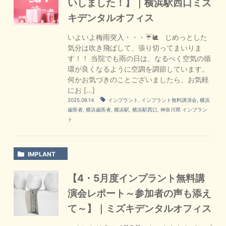
いしました！】｜横浜駅西口ミズ
キデンタルオフィス
いよいよ梅雨突入・・・☔🐌 じめっとした
気分は吹き飛ばして、張り切ってまいりま
す！！ 当院でも雨の日は、なるべく空気の循
環が良くなるように空調を調節しています。
何かお気づきのことございましたら、お気軽
にお […]
2025.06.14
インプラント
,
インプラント無料講演会
,
横浜
歯医者
,
横浜歯医者
,
横浜駅
,
横浜駅西口
,
神奈川県 インプラン
ト
IMPLANT
【4・5月度インプラント無料講
演会レポート～参加者の声も添え
て～】｜ミズキデンタルオフィス