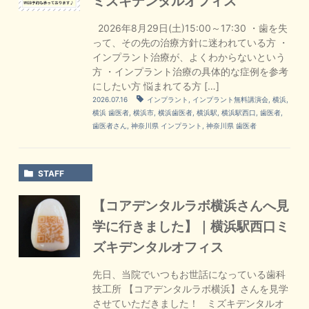
ミズキデンタルオフィス
2026年8月29日(土)15:00～17:30 ・歯を失
って、その先の治療方針に迷われている方 ・
インプラント治療が、よくわからないという
方 ・インプラント治療の具体的な症例を参考
にしたい方 悩まれてる方 […]
2026.07.16
インプラント
,
インプラント無料講演会
,
横浜
,
横浜 歯医者
,
横浜市
,
横浜歯医者
,
横浜駅
,
横浜駅西口
,
歯医者
,
歯医者さん
,
神奈川県 インプラント
,
神奈川県 歯医者
STAFF
【コアデンタルラボ横浜さんへ見
学に行きました】｜横浜駅西口ミ
ズキデンタルオフィス
先日、当院でいつもお世話になっている歯科
技工所 【コアデンタルラボ横浜】さんを見学
させていただきました！ ミズキデンタルオ