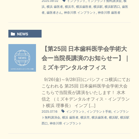
2025.09.02
インプラント
,
インプラント無料講演会
,
横
浜
,
横浜 歯医者
,
横浜市
,
横浜歯医者
,
横浜駅
,
横浜駅西口
,
歯医
者
,
歯医者さん
,
神奈川県 インプラント
,
神奈川県 歯医者
NEWS
【第25回 日本歯科医学会学術大
会ー当院長講演のお知らせー】｜
ミズキデンタルオフィス
9/26(金)～9/28(日)にパシフィコ横浜にてお
こなわれる 第25回 日本歯科医学会学術大会
こちらで当院長が講演をいたします！ 水木
信之 （ミズキデンタルオフィス・インプラン
ト横浜 理事長） インプ […]
2025.07.16
インプラント
,
インプラント手術
,
インプラン
ト無料講演会
,
横浜 歯医者
,
横浜市
,
横浜歯医者
,
横浜駅
,
横浜駅
西口
,
神奈川県 インプラント