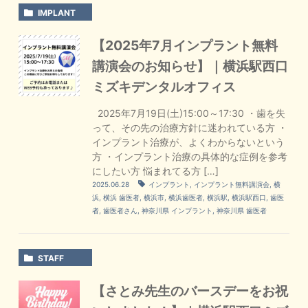
IMPLANT
【2025年7月インプラント無料
講演会のお知らせ】｜横浜駅西口
ミズキデンタルオフィス
2025年7月19日(土)15:00～17:30 ・歯を失
って、その先の治療方針に迷われている方 ・
インプラント治療が、よくわからないという
方 ・インプラント治療の具体的な症例を参考
にしたい方 悩まれてる方 […]
2025.06.28
インプラント
,
インプラント無料講演会
,
横
浜
,
横浜 歯医者
,
横浜市
,
横浜歯医者
,
横浜駅
,
横浜駅西口
,
歯医
者
,
歯医者さん
,
神奈川県 インプラント
,
神奈川県 歯医者
STAFF
【さとみ先生のバースデーをお祝